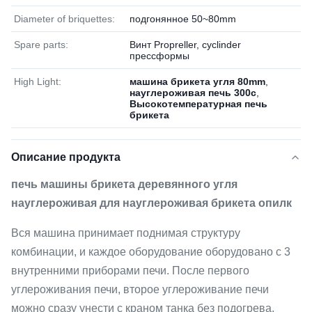
Diameter of briquettes:
подгонянное 50~80mm
Spare parts:
Винт Propreller, cyclinder
прессформы
High Light:
машина брикета угля 80mm
,
науглероживая печь 300c
,
Высокотемпературная печь
брикета
Описание продукта
печь машины брикета деревянного угля
науглероживая для науглероживая брикета опилк
Вся машина принимает поднимая структуру
комбинации, и каждое оборудование оборудовано с 3
внутренними приборами печи. После первого
углероживания печи, второе углероживание печи
можно сразу унести с краном танка без подогрева,