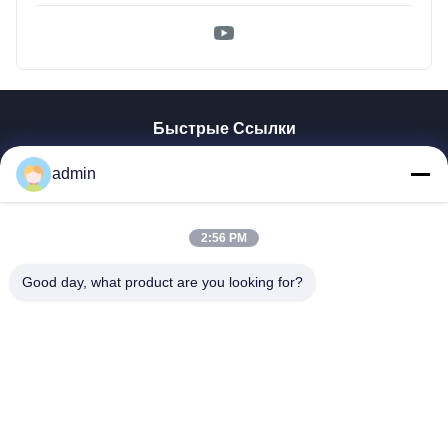
Быстрые Ссылки
Главная Страница
admin
Продукция
VR - Шоу
О Компании
2:56 PM
Наша Фабрика
Good day, what product are you looking for?
Контроль Качества
Контактные Данные
Новости
Все Случаи
Tianjin Mikim Technique Co., Ltd.