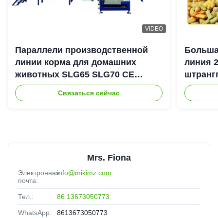
VIDEO
Параллели производственной
Больша
линии корма для домашних
линия 
животных SLG65 SLG70 CE
штранг
штрангпресса винта
выхода
Связаться сейчас
автоматической сухой двойной
Mrs. Fiona
Электронная
info@mikimz.com
почта:
Тел.:
86 13673050773
WhatsApp:
8613673050773