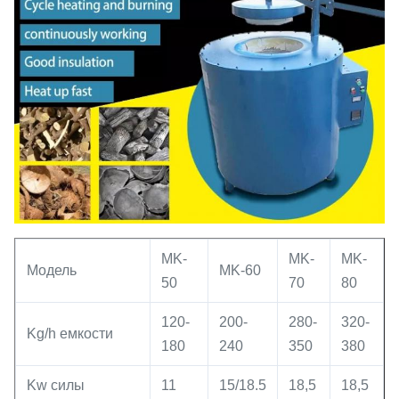
MK-
MK-
MK-
Модель
MK-60
50
70
80
120-
200-
280-
320-
Kg/h емкости
180
240
350
380
Kw силы
11
15/18.5
18,5
18,5