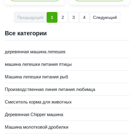
carbonization furnace is a
professional machine for to
continuous ratory drum type
charcoal briquette making
carbonization furnace. It can
machine. it is saw materials is
Предыдущий
1
2
3
4
Следующий
carbonize different materials
to deal with the coal powder,
into charcoal, such as
rice husk, coconut shell,
sawdust, wood chips, rice
peanut shell, and other ...
Все категории
husk, olive waste, ...
деревянная машина лепешек
машина лепешки питания птицы
Машина лепешки питания рыб
Производственная линия питания любимца
Смеситель корма для животных
Деревянная Chipper машина
Машина молотковой дробилки