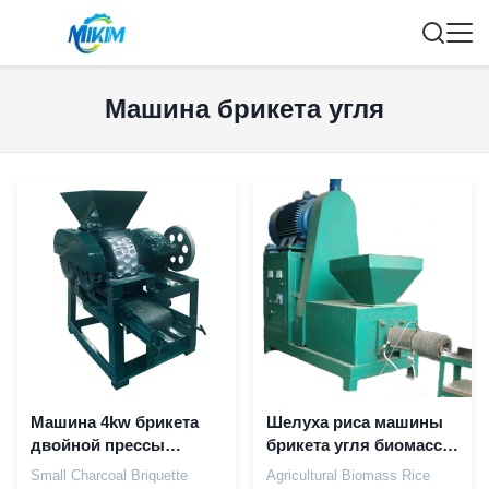
Машина брикета угля
Машина 4kw брикета
Шелуха риса машины
двойной прессы
брикета угля биомассы
шарика ролика
небольшая
Small Charcoal Briquette
Agricultural Biomass Rice