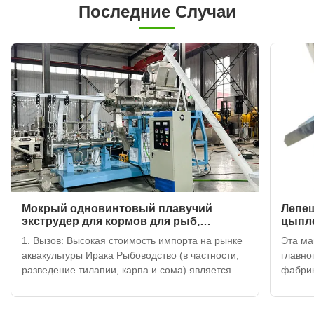
Последние Случаи
Мокрый одновинтовый плавучий
Лепеш
экструдер для кормов для рыб,
цыпле
установленный в Ираке: проектное
маши
1. Вызов: Высокая стоимость импорта на рынке
Эта ма
тематическое исследование
оком
аквакультуры Ирака Рыбоводство (в частности,
главно
разведение тилапии, карпа и сома) является
фабрик
быстрорастущим сектором в Ираке. Однако
технич
многие коммерческие фермы сталкиваются с
выдвин
высокой стоимостью импортных плавающих
машине