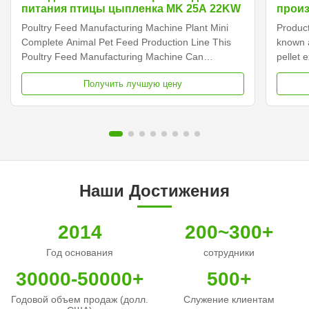
питания птицы цыпленка MK 25A 22KW
произ
для р
Poultry Feed Manufacturing Machine Plant Mini
Product
кормо
Complete Animal Pet Feed Production Line This
known a
Poultry Feed Manufacturing Machine Can
pellet 
processing feed food for dog / cat / fish feed pellet
advanc
Получить лучшую цену
/ brid / animals/ Poultry / Livestock feed pellet etc.
produc
It can make kinds of fish feed, such as food fish,
aquacul
catfish, ...
system 
Наши Достижения
2014
200~300+
Год основания
сотрудники
30000-50000+
500+
Годовой объем продаж (долл.
Служение клиентам