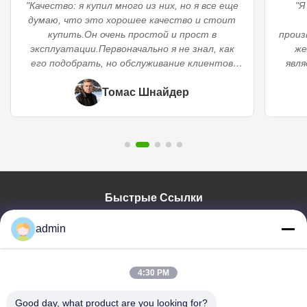
"Качество: я купил много из них, но я все еще
"Я
думаю, что это хорошее качество и стоит
купить.Он очень простой и прост в
произ
эксплуатации.Первоначально я не знал, как
же
его подобрать, но обслуживание клиентов
явля
было очень терпеливым в выборе"
машин
Томас Шнайдер
обн
имеет
по
Быстрые Ссылки
Главная Страница
admin
Продукция
VR - Шоу
О Компании
4:30 PM
Наша Фабрика
Good day, what product are you looking for?