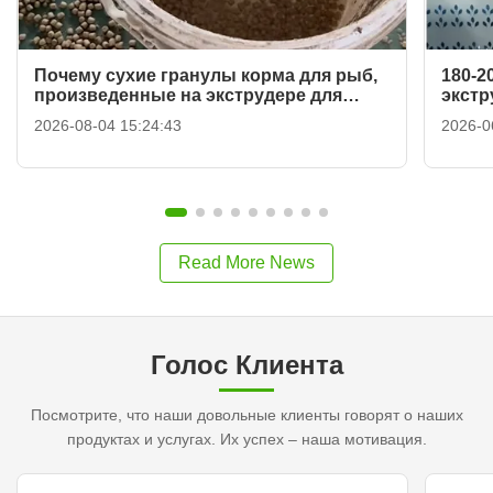
Почему сухие гранулы корма для рыб,
180-2
произведенные на экструдере для
экстр
кормов для рыб с одним шнеком,
сухог
2026-08-04 15:24:43
2026-0
плавают на воде?
рабоч
Read More News
Голос Клиента
Посмотрите, что наши довольные клиенты говорят о наших
продуктах и ​​услугах. Их успех – наша мотивация.