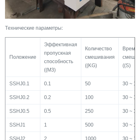
Технические параметры:
Эффективная
Количество
Время
пропускная
Положение
смешивания
смеши
способность
((KG)
((S)
((M3)
SSHJ0.1
0.1
50
30 ~ 12
SSHJ0.2
0.2
100
30 ~ 12
SSHJ0.5
0.5
250
30 ~ 12
SSHJ1
1
500
30 ~ 12
SSHJ2
2
1000
30 ~ 12