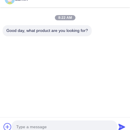
Продукция
VR - Шоу
О Компании
8:22 AM
Наша Фабрика
Good day, what product are you looking for?
Контроль Качества
Контактные Данные
Новости
Все Случаи
Tianjin Mikim Technique Co., Ltd.
86-136-73050773
info@mikimz.com
Follow Us
© 2026 Tianjin Mikim Technique Co., Ltd.. All Rights Reserved.