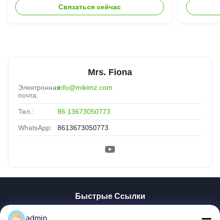
штрангпресса винта
выхода
Связаться сейчас
автоматической сухой двойной
Mrs. Fiona
Электронная
info@mikimz.com
почта:
Тел.:
86 13673050773
WhatsApp:
8613673050773
Быстрые Ссылки
Главная Страница
admin