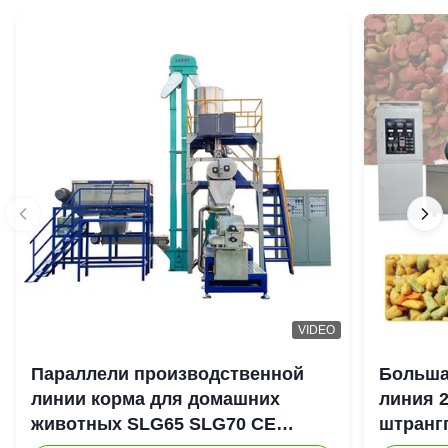
VIDEO
Параллели производственной
Больша
линии корма для домашних
линия 
животных SLG65 SLG70 CE
штранг