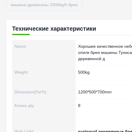
машина древесины 2000kg/h брея
Технические характеристики
Name:
Хорошее качественное неб
опилк брея машины Туниса
деревянной д
Weight:
500kg
Dimension(l*w*h):
1200*500*700mm
Knives qty:
8
High Light:
rustproof деревянные б