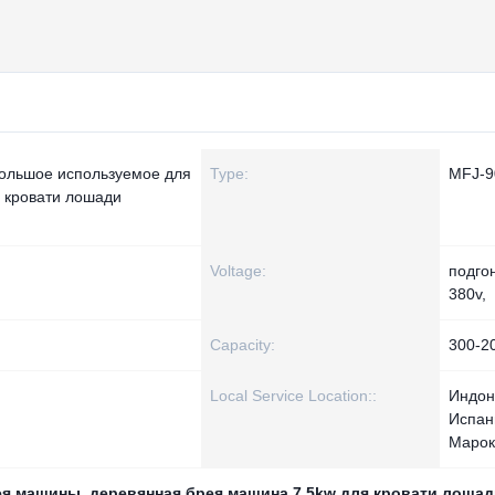
ольшое используемое для
Type:
MFJ-9
 кровати лошади
Voltage:
подго
380v,
Capacity:
300-2
Local Service Location::
Индон
Испан
Марок
рея машины
,
деревянная брея машина 7.5kw для кровати лоша