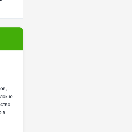
ов,
олокне
бство
о в