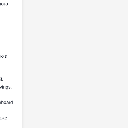
ного
ию и
й.
vings.
eboard
ожет