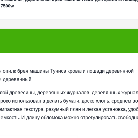
 7500w
я опилк брея машины Туниса кровати лошади деревянной
и деревянный
глой древесины, деревянных журналов, деревянных журнал
око использован в делать бумаги, доске хлопь, среднем в
пактная текстура, разумный план и легкая установка, удо
 емкость. И длину обломока можно отрегулировать свободн