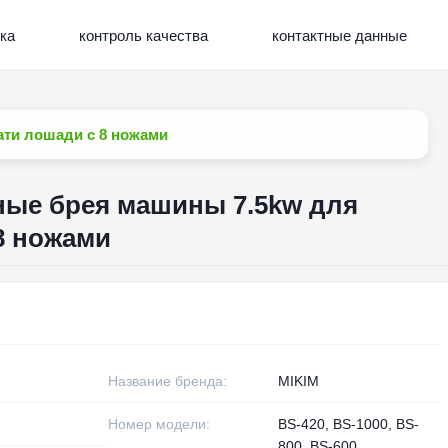
ка
контроль качества
контактные данные
ати лошади с 8 ножами
ные брея машины 7.5kw для
8 ножами
Название бренда:
MIKIM
Номер модели:
BS-420, BS-1000, BS-
800, BS-600