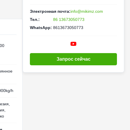
Электронная почта:
info@mikimz.com
Тел.:
86 13673050773
WhatsApp:
8613673050773
00
Запрос сейчас
нянное
000kg/h
езия,
ия,
ко
ди
,