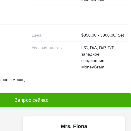
Цена:
$950.00 - 3900.00/ Set
Условия оплаты:
L/C, D/A, D/P, T/T,
западное
соединение,
MoneyGram
оров в месяц
З
а
п
р
о
с
с
е
й
ч
а
с
Mrs. Fiona