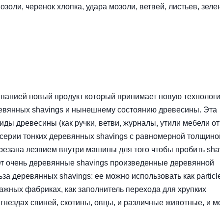
золи, черенок хлопка, удара мозоли, ветвей, листьев, зеле
анией новый продукт который принимает новую технолог
ревянных shavings и нынешнему состоянию древесины. Эта
ды древесины (как ручки, ветви, журналы, утили мебели от
 серии тонких деревянных shavings с равномерной толщино
резана лезвием внутри машины для того чтобы пробить sha
ает очень деревянные shavings произведенные деревянной
за деревянных shavings: ее можно использовать как particl
мажных фабриках, как заполнитель перехода для хрупких
гнездах свиней, скотины, овцы, и различные животные, и м