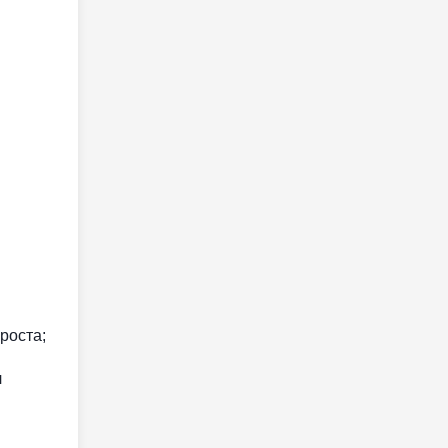
роста;
л