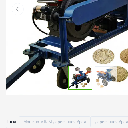
Тэги
Машина MIKIM деревянная брея
деревянная брея