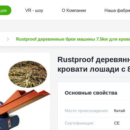
ция
VR - шоу
О Компании
Наша фабри
Rustproof деревянные брея машины 7.5kw для кров
Rustproof деревян
кровати лошади с 
Основные свойства
Место происхождения:
Китай
Сертификация:
CE