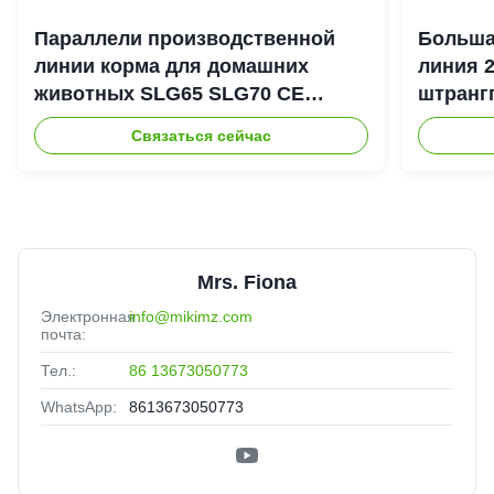
Параллели производственной
Больша
линии корма для домашних
линия 
животных SLG65 SLG70 CE
штранг
штрангпресса винта
выхода
Связаться сейчас
автоматической сухой двойной
Mrs. Fiona
Электронная
info@mikimz.com
почта:
Тел.:
86 13673050773
WhatsApp:
8613673050773