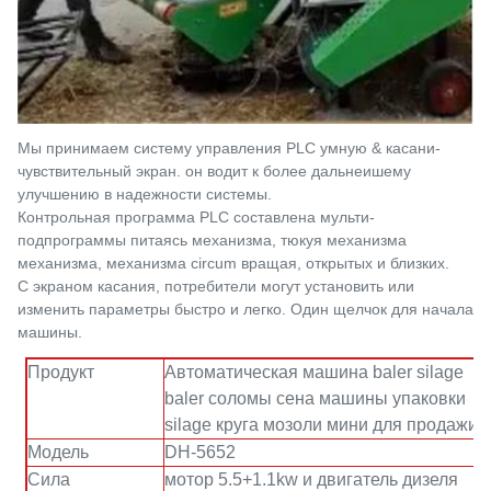
Мы принимаем систему управления PLC умную & касани-
чувствительный экран. он водит к более дальнеишему
улучшению в надежности системы.
Контрольная программа PLC составлена мульти-
подпрограммы питаясь механизма, тюкуя механизма
механизма,
механизма circum вращая, открытых
и близких.
С экраном касания, потребители могут установить или
изменить параметры быстро и легко. Один щелчок для начала
машины.
Продукт
Автоматическая машина baler silage
baler соломы сена машины упаковки
silage круга мозоли мини для продажи
Модель
DH-5652
Сила
мотор 5.5+1.1kw и двигатель дизеля