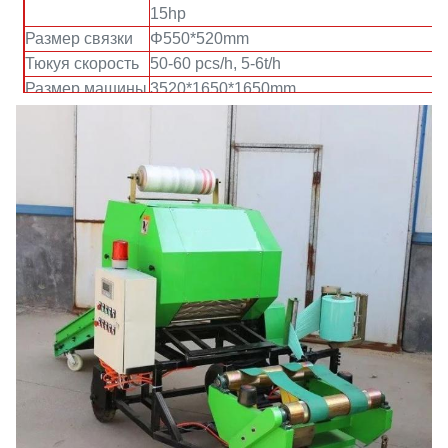
15hp
Размер связки
Φ550*520mm
Тюкуя скорость
50-60 pcs/h, 5-6t/h
Размер машины
3520*1650*1650mm
Вес машины
850kg
Вес связки
65-100kg/bale
Плотность
³ 450-500kg/m
связки
Скорость
13s для фильма 2 слоев, 19s для
создания
фильма 3 слоев
программы-
оболочки
фильма