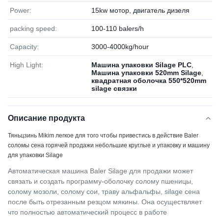
Power:
15kw мотор, двигатель дизеля
packing speed:
100-110 balers/h
Capacity:
3000-4000kg/hour
High Light:
Машина упаковки Silage PLC
,
Машина упаковки 520mm Silage
,
квадратная оболочка 550*520mm
silage связки
Описание продукта
Тяньцзинь Mikim легкое для того чтобы привестись в действие Baler
соломы сена горячей продажи небольшие круглые и упаковку и машину
для упаковки Silage
Автоматическая машина Baler Silage для продажи может
связать и создать программу-оболочку солому пшеницы,
солому мозоли, солому сои, траву альфальфы, silage сена
после быть отрезанным резцом мякины. Она осуществляет
что полностью автоматический процесс в работе