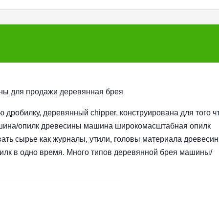
ны для продажи деревянная брея
дробилку, деревянный chipper, конструирована для того ч
машина/опилк древесины машина широкомасштабная опилк
ать сырье как журналы, утили, головы материала древеси
илк в одно время. Много типов деревянной брея машины/