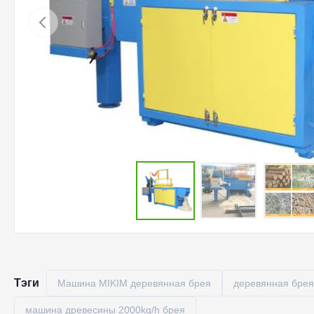
Тэги
Машина MIKIM деревянная брея
деревянная брея
машина древесины 2000kg/h брея