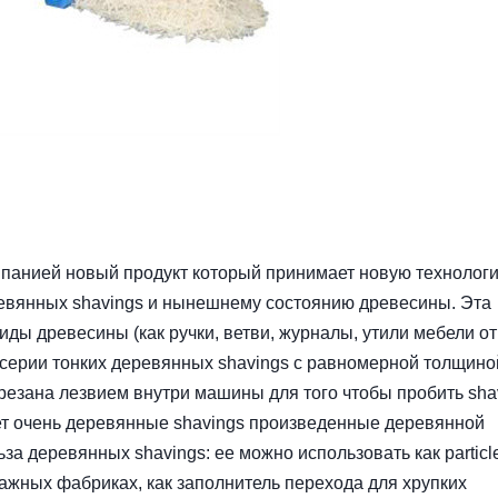
анией новый продукт который принимает новую технолог
ревянных shavings и нынешнему состоянию древесины. Эта
ды древесины (как ручки, ветви, журналы, утили мебели от
 серии тонких деревянных shavings с равномерной толщино
резана лезвием внутри машины для того чтобы пробить sha
ает очень деревянные shavings произведенные деревянной
за деревянных shavings: ее можно использовать как particl
мажных фабриках, как заполнитель перехода для хрупких