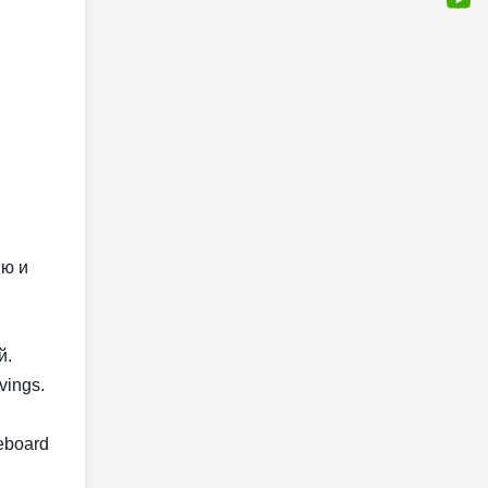
ию и
й.
vings.
eboard