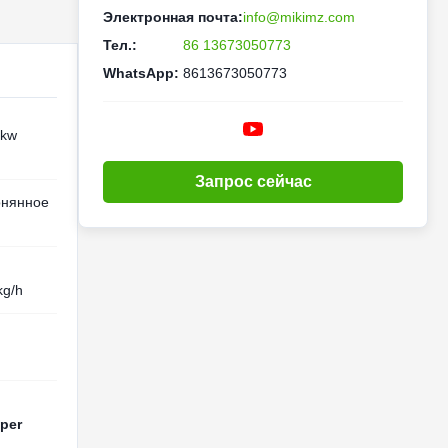
Электронная почта:
info@mikimz.com
Тел.:
86 13673050773
WhatsApp:
8613673050773
5kw
Запрос сейчас
онянное
kg/h
per