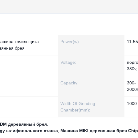
машина точильщика
Power(w):
11-5
вянная брея
Voltage:
подг
380v,
Capacity:
300-
2000
Width Of Grinding
1000
Chamber(mm):
DM деревянный брея
,
rgy шлифовального станка
,
Машина MIKI деревянная брея Chip