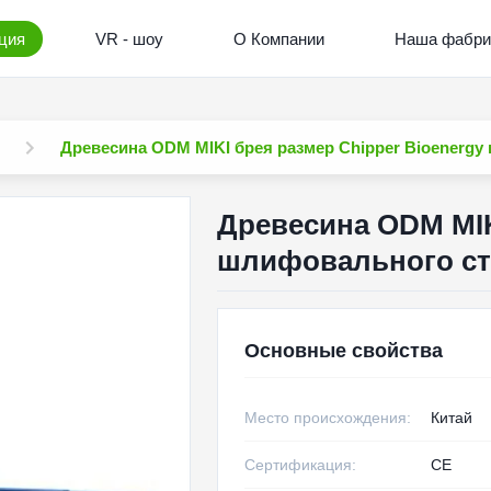
ция
VR - шоу
О Компании
Наша фабри
Древесина ODM MIKI брея размер Chipper Bioenerg
Древесина ODM MIK
шлифовального ст
Основные свойства
Место происхождения:
Китай
Сертификация:
CE