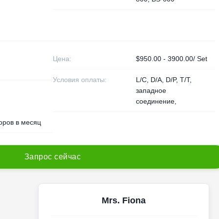
Цена:
$950.00 - 3900.00/ Set
Условия оплаты:
L/C, D/A, D/P, T/T,
западное
соединение,
оров в месяц
З
а
п
р
о
с
с
е
й
ч
а
с
Mrs. Fiona