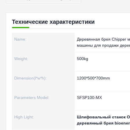
Технические характеристики
Name:
Деревянная брея Chipper 
машины для продажи дере
Weight:
500kg
Dimension(l*w*h):
1200*500*700mm
Parameters Model:
SFSP100-MX
High Light:
Шлифовальный станок O
деревянный брея bioene