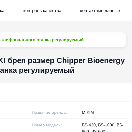
ка
контроль качества
контактные данные
y шлифовального станка регулируемый
I брея размер Chipper Bioenergy
анка регулируемый
Название бренда:
MIKIM
Номер модели:
BS-420, BS-1000, BS-
800, BS-600