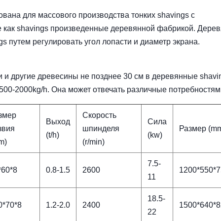
ана для массового производства тонких shavings с
е как shavings произведенные деревянной фабрикой. Дере
s путем регулировать угол лопасти и диаметр экрана.
 и другие древесины не позднее 30 см в деревянные shavi
00-2000kg/h. Она может отвечать различные потребностям
змер
Скорость
Выход
Сила
звия
шпинделя
Размер (m
(t/h)
(kw)
m)
(r/min)
7.5-
*60*8
0.8-1.5
2600
1200*550*7
11
18.5-
0*70*8
1.2-2.0
2400
1500*640*8
22