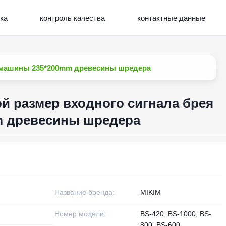
ка
контроль качества
контактные данные
 машины 235*200mm древесины шредера
 размер входного сигнала брея
 древесины шредера
Название бренда:
MIKIM
Номер модели:
BS-420, BS-1000, BS-
800, BS-600