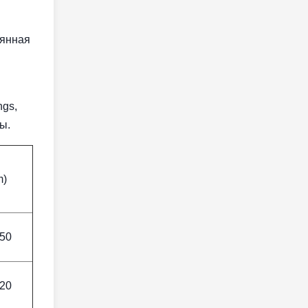
вянная
ngs,
ы.
m)
50
20