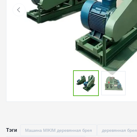
Тэги
Машина MIKIM деревянная брея
деревянная брея