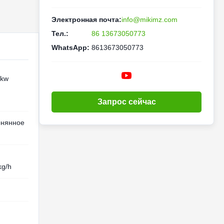
Электронная почта:
info@mikimz.com
Тел.:
86 13673050773
WhatsApp:
8613673050773
5kw
Запрос сейчас
онянное
kg/h