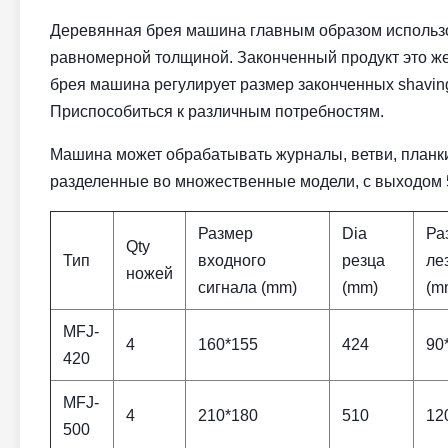
Деревянная брея машина главным образом использов
равномерной толщиной. Законченный продукт это ж
брея машина регулирует размер законченных shaving
Приспособиться к различным потребностям.
Машина может обрабатывать журналы, ветви, планки
разделенные во множественные модели, с выходом 5
Размер
Dia
Ра
Qty
Тип
входного
резца
ле
ножей
сигнала (mm)
(mm)
(m
MFJ-
4
160*155
424
90
420
MFJ-
4
210*180
510
12
500