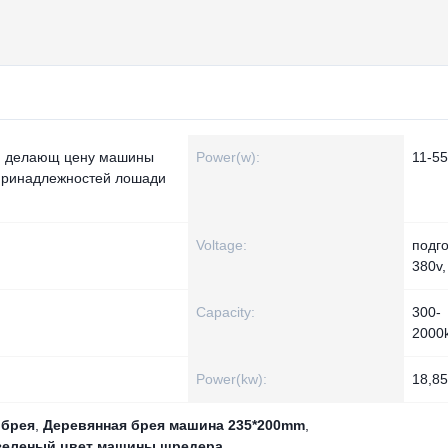
я делающ цену машины
Power(w):
11-5
принадлежностей лошади
Voltage:
подг
380v,
Capacity:
300-
2000
Power(kw):
18,85
 брея
,
Деревянная брея машина 235*200mm
,
зеленый цвет машины шредера