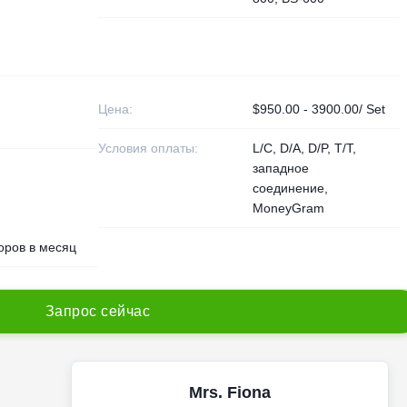
Цена:
$950.00 - 3900.00/ Set
Условия оплаты:
L/C, D/A, D/P, T/T,
западное
соединение,
MoneyGram
оров в месяц
З
а
п
р
о
с
с
е
й
ч
а
с
Mrs. Fiona