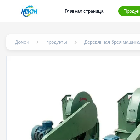
Главная страница
Продук
Домой
продукты
Деревянная брея машина