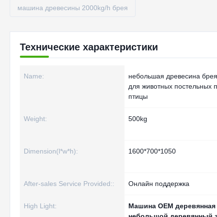
машина древесины 2000kg/h брея
Технические характеристики
Name:
небольшая древесина бре
для животных постельных 
птицы
Weight:
500kg
Dimension(l*w*h):
1600*700*1050
After-sales Service Provided::
Онлайн поддержка
High Light:
Машина OEM деревянная
небольшой деревянный 